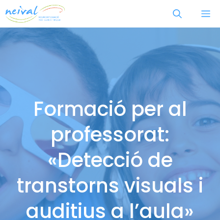
Vés
M
al
contingut
Formació per al
professorat:
«Detecció de
transtorns visuals i
auditius a l’aula»