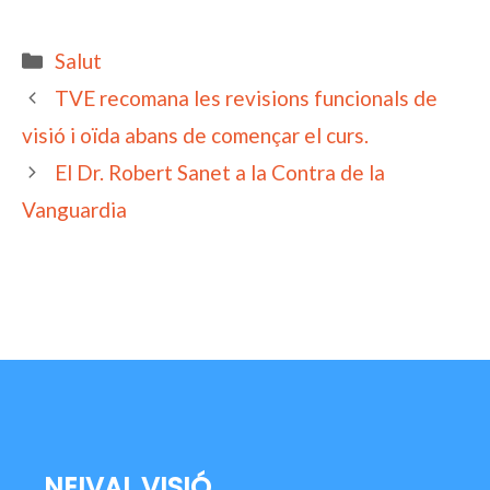
Categories
Salut
TVE recomana les revisions funcionals de
visió i oïda abans de començar el curs.
El Dr. Robert Sanet a la Contra de la
Vanguardia
NEIVAL VISIÓ