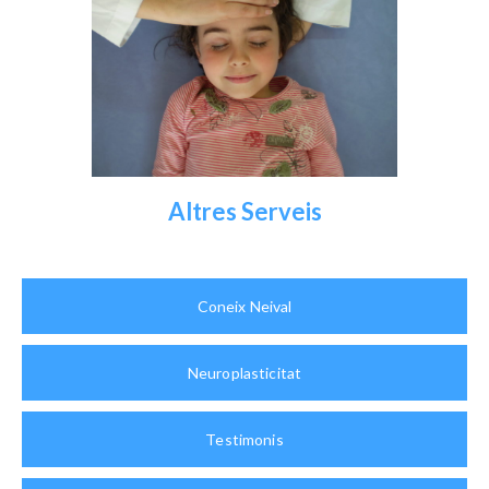
Altres Serveis
Coneix Neival
Neuroplasticitat
Testimonis