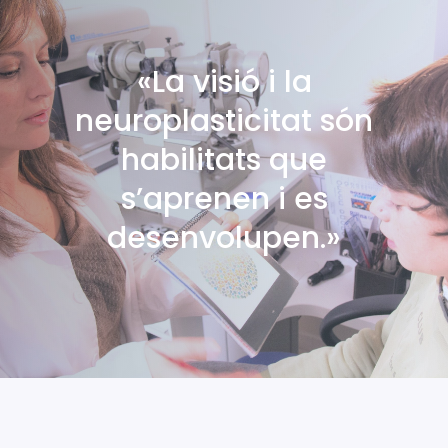
«La visió i la
neuroplasticitat són
habilitats que
s’aprenen i es
desenvolupen.»