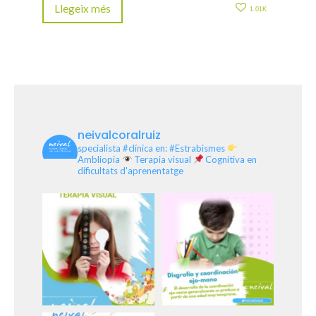
Llegeix més
1.01K
neivalcoralruiz
specialista #clínica en: #Estrabismes
Ambliopia
Terapia visual
Cognitiva en
dificultats d'aprenentatge