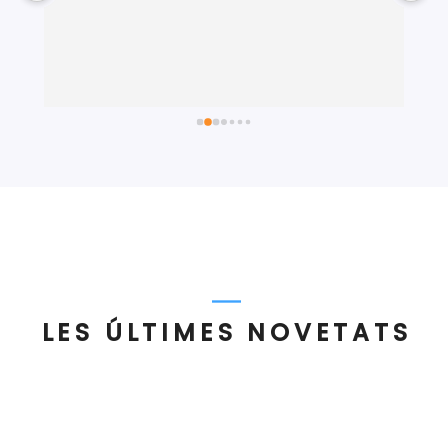
co
Me
he
co
L
Gr
.
LES ÚLTIMES NOVETATS