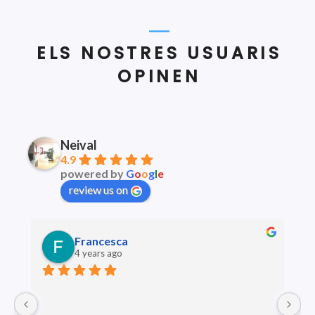
ELS NOSTRES USUARIS
OPINEN
Neival
4.9
powered by
G
o
o
g
l
e
review us on
Francesca
4 years ago
Pa
pe