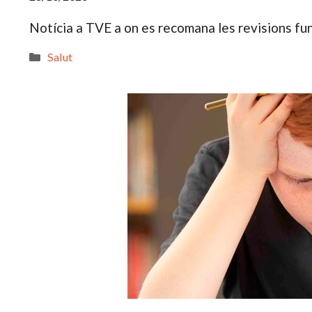
Notícia a TVE a on es recomana les revisions fun
Categories
Salut