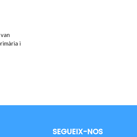
 van
rimària i
SEGUEIX-NOS