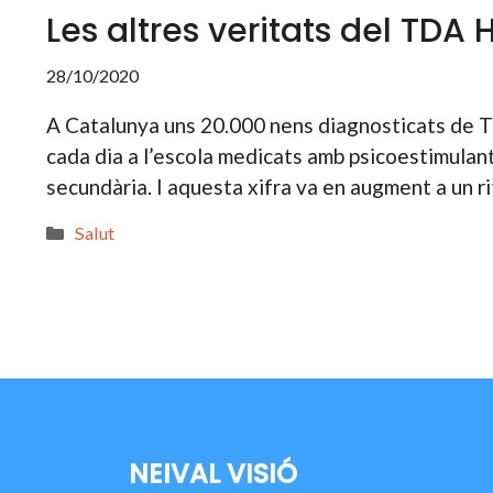
Les altres veritats del TDA 
28/10/2020
A Catalunya uns 20.000 nens diagnosticats de TD
cada dia a l’escola medicats amb psicoestimulan
secundària. I aquesta xifra va en augment a un r
Categories
Salut
NEIVAL VISIÓ