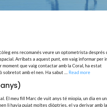
psicòleg ens recomanés veure un optometrista després 
espacial. Arribats a aquest punt, em vaig informar per 
er moment que vaig contactar amb la Coral, ha estat
rò sobretot amb el nen. Ha sabut …
Read more
 anys)
 El meu fill Marc de vuit anys té miopia, un dia en un
en li havia pujat moltes diòptries, el va derivar amb la